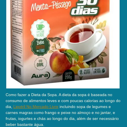
Como fazer a Dieta da Sopa. A dieta da sopa é baseada no
consumo de alimentos leves e com poucas calorias ao longo do
dia,
Lipotril No Mercado Livre
incluindo sopa de legumes e
carnes magras como frango e peixe no almoço e no jantar, e
frutas, iogurtes e chás ao longo do dia, além de ser necessário
beber bastante água.