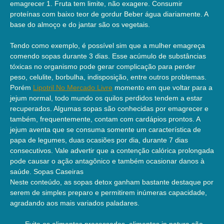
emagrecer 1. Fruta tem limite, não exagere. Consumir
proteínas com baixo teor de gordur Beber água diariamente. A
base do almoço e do jantar são os vegetais.
Tendo como exemplo, é possível sim que a mulher emagreça
comendo sopas durante 3 dias. Esse acúmulo de substâncias
tóxicas no organismo pode gerar complicação para perder
peso, celulite, borbulha, indisposição, entre outros problemas.
Porém
Lipotril No Mercado Livre
momento em que voltar para a
jejum normal, todo mundo os quilos perdidos tendem a estar
recuperados. Algumas sopas são conhecidas por emagrecer e
também, frequentemente, contam com cardápios prontos. A
jejum aventa que se consuma somente um característica de
papa de legumes, duas ocasiões por dia, durante 7 dias
consecutivos. Vale advertir que a contenção calórica prolongada
pode causar o ação antagônico e também ocasionar danos à
saúde. Sopas Caseiras
Neste conteúdo, as sopas detox ganham bastante destaque por
serem de simples preparo e permitirem inúmeras capacidade,
agradando aos mais variados paladares.
Evite os alimentos processados, alimentos in natura são