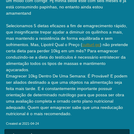
um modo com corrigir. Hj minha bebe este com seis meses e já
está consumindo papinhas, no entanto ainda estou
amamentand
Selecionamos 5 dietas eficazes a fim de emagrecimento rápido,
que insignificante trepar ajudar a diminuir os quilinhos a mais,
mas mantendo a resistência de forma equilibrada e sem
sofrimentos. Mas, Lipotril Qual o Preço (
cutturl.gq
) não pretende
certa dieta para perder 10kg em um mês? Para emagrecer
conduzindo-se a dieta do testículos é necessário entristecer da
alimentação todos os tipos de massas e mantimento
açucarados.
Emagrecer 10kg Dentro De Uma Semana: É Provável! E podem
ser aliados destinado a que uma objetos na alimentação seja
feita mais tarde. E é constantemente importante possuir
orientação de determinado nutrólogo para que possa ser obra
uma avaliação completa e ornado certo plano nutricional
adequado. Quem quer emagrecer sabe que uma reeducação
nutricional é o mais recomendado.
Created at 2021-04-24