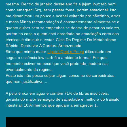
mesma. Dentro de janeiro desse ano fiz a jejum lowcarb bem
como emagreci 5kg, sem passar fome, porém estacionei. Isto
me desanimou um pouco e acabei voltando pro pãozinho, arroz
e mass Minha recomendação é constantemente alimentar-se o
quanto quiser sem se empenhar-se dentro de pesar as valores,
porém no caso a quem está enredado no emaciação certa das
técnicas é diminuir e testar. Ciclo Da Regime Do Metabolismo
Rápido: Destravar A Gordura Armazenada
Sinto que minha maior
Lipotril Qual o Preço
dificuldade em
seguir a essência low carb é o ambiente formal. Em que
momento estiver no peso que você pretende, poderá sair
eventualmente da regime.
Posto isto não posso culpar algum consumo de carboidratos
que nem justificativa ….
A pêra é rica em água e contém 71% de fibras insolúveis,
garantindo maior sensação de saciedade e melhora do trânsito
intestinal. 10 Alimentos que ajudam a emagrecer 1.