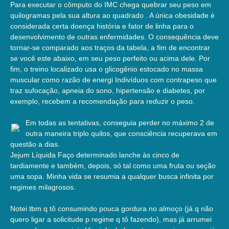
Para executar o cômputo do IMC chega quebrar seu peso em
quilogramas pela sua altura ao quadrado . A única obesidade é
considerada certa doença história e fator de linha para o
desenvolvimento de outras enfermidades. O consequência deve
tornar-se comparado aos traços da tabela, a fim de encontrar
se você este abaixo, em seu peso perfeito ou acima dele. Por
fim, o treino localizado usa o glicogênio estocado no massa
muscular como razão de energi Indivíduos com contrapeso que
traz sufocação, apneia do sono, hipertensão e diabetes, por
exemplo, recebem a recomendação para reduzir o peso.
Em todas as tentativas, conseguia perder no máximo 2 de
outra maneira triplo quilos, que consciência recuperava em
questão a dias.
Jejum Líquida Faço determinado lanche às cinco de
tardiamente e também, depois, só tal como uma fruta ou seção
uma sopa. Minha vida se resumia a qualquer busca infinita por
regimes milagrosos.
Notei tbm q tô consumindo pouca gordura no almoço (já q não
quero ligar a solicitude p regime q tô fazendo), mas já arrumei