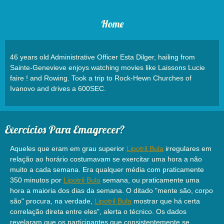
Home
46 years old Administrative Officer Esta Dilger, hailing from
Sainte-Genevieve enjoys watching movies like Laissons Lucie
faire ! and Rowing. Took a trip to Rock-Hewn Churches of
Ivanovo and drives a 600SEC.
Exercícios Para Emagrecer?
Aqueles que eram em grau superior
Lipotril Bula
irregulares em
relação ao horário costumavam se exercitar uma hora a não
muito a cada semana. Era qualquer média com praticamente
350 minutos por
Lipotril Bula
semana, ou praticamente uma
hora a maioria dos dias da semana. O ditado "mente são, corpo
são" procura, na verdade,
Lipotril Bula
mostrar que há certa
correlação direta entre eles", alerta o técnico. Os dados
revelaram que os participantes que consistentemente se