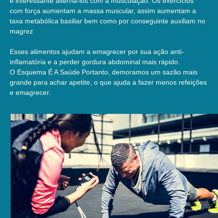
é interessante alterná-los com a musculação. Os exercícios
com força aumentam a massa muscular, assim aumentam a
taxa metabólica basiliar bem como por conseguinte auxiliam no
magrez
Esses alimentos ajudam a emagrecer por sua ação anti-
inflamatória e a perder gordura abdominal mais rápido.
O Esquema É A Saúde Portanto, demoramos um sazão mais
grande para achar apetite, o que ajuda a fazer menos refeições
e emagrecer.